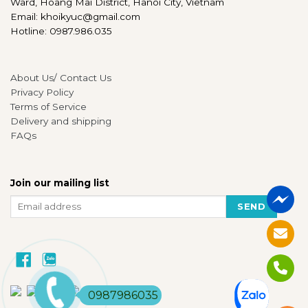
Ward, Hoang Mai District, Hanoi City, Vietnam
Email: khoikyuc@gmail.com
Hotline: 0987.986.035
About Us/ Contact Us
Privacy Policy
Terms of Service
Delivery and shipping
FAQs
Join our mailing list
Facebook
Zalo
0987986035